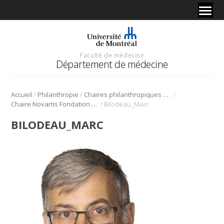
Faculté de médecine
Département de médecine
/
/
/
Accueil
Philanthropie
Chaires philanthropiques de recherche
/
Chaire Novartis Fondation Canadienne du foie en hépathologie de l’Université de Montréal
Bilodeau_Marc
BILODEAU_MARC