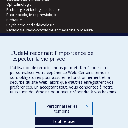
Ophtalmologie
Pathologie et biologie cellulaire
Pharmacologie et physiologie
Pédiatrie
Psychiatrie et d’addictologie
Radiologie, radio-oncologie et médecine nucléaire
Écoles
L’UdeM reconnaît l’importance de
Kinésiologie et des sciences de l’activité physique
respecter la vie privée
Orthophonie et audiologie
L’utilisation de témoins nous permet d’améliorer et de
Réadaptation
personnaliser votre expérience Web. Certains témoins
sont obligatoires pour assurer le fonctionnement et la
Directions
sécurité du site Web, alors que d’autres enregistrent vos
préférences. En acceptant tout, vous consentez à notre
DPC
utilisation de témoins pour mieux répondre à vos besoins.
CPASS
Éthique clinique
Personnaliser les
>
témoins
Tout refuser