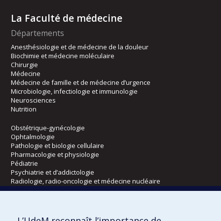
La Faculté de médecine
Départements
Anesthésiologie et de médecine de la douleur
Biochimie et médecine moléculaire
Chirurgie
Médecine
Médecine de famille et de médecine d’urgence
Microbiologie, infectiologie et immunologie
Neurosciences
Nutrition
Obstétrique-gynécologie
Ophtalmologie
Pathologie et biologie cellulaire
Pharmacologie et physiologie
Pédiatrie
Psychiatrie et d’addictologie
Radiologie, radio-oncologie et médecine nucléaire
Écoles
L’UdeM reconnaît l’importance de