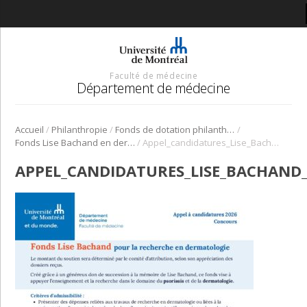
Faculté de médecine
Département de médecine
/
/
/
Accueil
Philanthropie
Fonds de dotation philanthropiques
/
Fonds Lise Bachand en dermatologie
Appel_candidatures_Lise_Bachand_2026
APPEL_CANDIDATURES_LISE_BACHAND