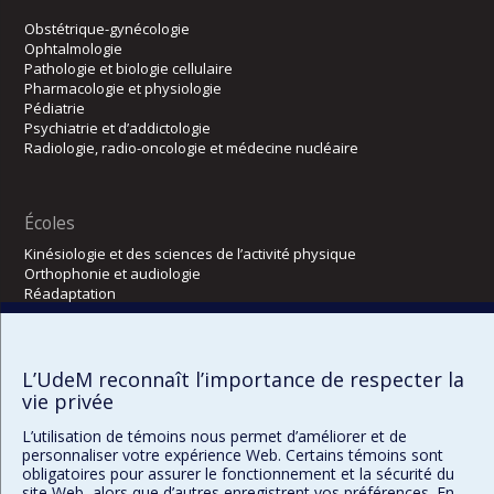
Obstétrique-gynécologie
Ophtalmologie
Pathologie et biologie cellulaire
Pharmacologie et physiologie
Pédiatrie
Psychiatrie et d’addictologie
Radiologie, radio-oncologie et médecine nucléaire
Écoles
Kinésiologie et des sciences de l’activité physique
Orthophonie et audiologie
Réadaptation
Directions
L’UdeM reconnaît l’importance de respecter la
DPC
CPASS
vie privée
Éthique clinique
L’utilisation de témoins nous permet d’améliorer et de
personnaliser votre expérience Web. Certains témoins sont
obligatoires pour assurer le fonctionnement et la sécurité du
site Web, alors que d’autres enregistrent vos préférences. En