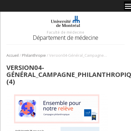
Faculté de médecine
Département de médecine
/
/
Accueil
Philanthropie
Version04-Général_Campagne_philanthropique (4)
VERSION04-
GÉNÉRAL_CAMPAGNE_PHILANTHROPI
(4)