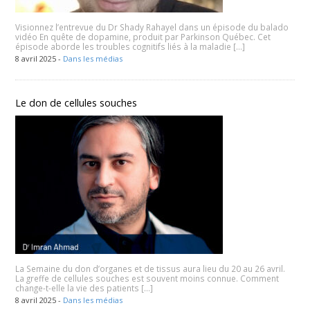
Visionnez l’entrevue du Dr Shady Rahayel dans un épisode du balado
vidéo En quête de dopamine, produit par Parkinson Québec. Cet
épisode aborde les troubles cognitifs liés à la maladie […]
8 avril 2025 -
Dans les médias
Le don de cellules souches
La Semaine du don d’organes et de tissus aura lieu du 20 au 26 avril.
La greffe de cellules souches est souvent moins connue. Comment
change-t-elle la vie des patients […]
8 avril 2025 -
Dans les médias