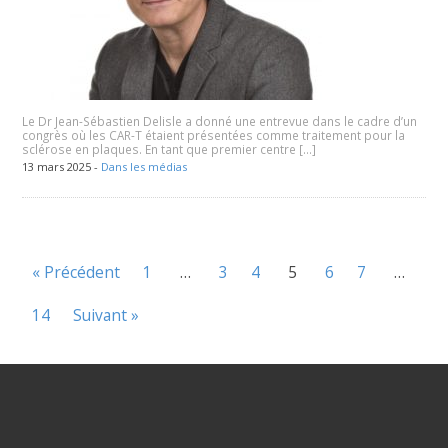
Le Dr Jean-Sébastien Delisle a donné une entrevue dans le cadre d’un
congrès où les CAR-T étaient présentées comme traitement pour la
sclérose en plaques. En tant que premier centre […]
13 mars 2025 -
Dans les médias
« Précédent
1
…
3
4
5
6
7
…
14
Suivant »