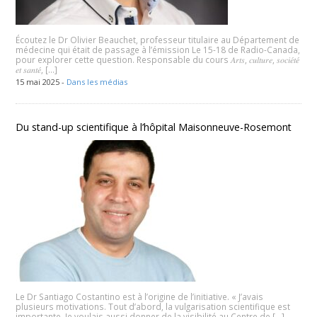
Écoutez le Dr Olivier Beauchet, professeur titulaire au Département de
médecine qui était de passage à l’émission Le 15-18 de Radio-Canada,
pour explorer cette question. Responsable du cours 𝐴𝑟𝑡𝑠, 𝑐𝑢𝑙𝑡𝑢𝑟𝑒, 𝑠𝑜𝑐𝑖𝑒́𝑡𝑒́
𝑒𝑡 𝑠𝑎𝑛𝑡𝑒́, […]
15 mai 2025 -
Dans les médias
Du stand-up scientifique à l’hôpital Maisonneuve-Rosemont
Le Dr Santiago Costantino est à l’origine de l’initiative. « J’avais
plusieurs motivations. Tout d’abord, la vulgarisation scientifique est
importante. Je voulais aussi donner de la visibilité au Centre de […]