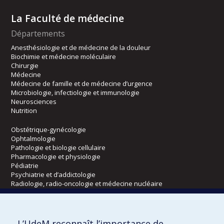
La Faculté de médecine
Départements
Anesthésiologie et de médecine de la douleur
Biochimie et médecine moléculaire
Chirurgie
Médecine
Médecine de famille et de médecine d’urgence
Microbiologie, infectiologie et immunologie
Neurosciences
Nutrition
Obstétrique-gynécologie
Ophtalmologie
Pathologie et biologie cellulaire
Pharmacologie et physiologie
Pédiatrie
Psychiatrie et d’addictologie
Radiologie, radio-oncologie et médecine nucléaire
Écoles
L’UdeM reconnaît l’importance de