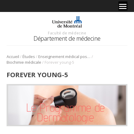
Faculté de médecine
Département de médecine
/
/
/
Accueil
Études
Enseignement médical postdoctoral
/
Biochimie médicale
Forever young-5
FOREVER YOUNG-5