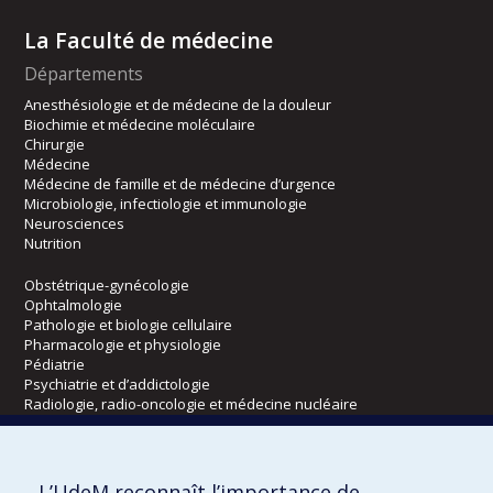
La Faculté de médecine
Départements
Anesthésiologie et de médecine de la douleur
Biochimie et médecine moléculaire
Chirurgie
Médecine
Médecine de famille et de médecine d’urgence
Microbiologie, infectiologie et immunologie
Neurosciences
Nutrition
Obstétrique-gynécologie
Ophtalmologie
Pathologie et biologie cellulaire
Pharmacologie et physiologie
Pédiatrie
Psychiatrie et d’addictologie
Radiologie, radio-oncologie et médecine nucléaire
Écoles
L’UdeM reconnaît l’importance de