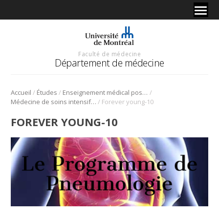
Faculté de médecine
Département de médecine
/
/
/
Accueil
Études
Enseignement médical postdoctoral
/
Médecine de soins intensifs adultes
Forever young-10
FOREVER YOUNG-10