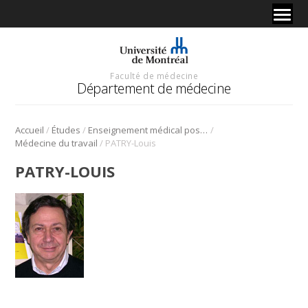
Faculté de médecine
Département de médecine
/
/
/
Accueil
Études
Enseignement médical postdoctoral
/
Médecine du travail
PATRY-Louis
PATRY-LOUIS