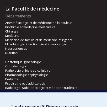
La Faculté de médecine
Départements
Anesthésiologie et de médecine de la douleur
Biochimie et médecine moléculaire
Chirurgie
Médecine
Médecine de famille et de médecine d’urgence
Microbiologie, infectiologie et immunologie
Neurosciences
Nutrition
Obstétrique-gynécologie
Ophtalmologie
Pathologie et biologie cellulaire
Pharmacologie et physiologie
Pédiatrie
Psychiatrie et d’addictologie
Radiologie, radio-oncologie et médecine nucléaire
Écoles
L’UdeM reconnaît l’importance de