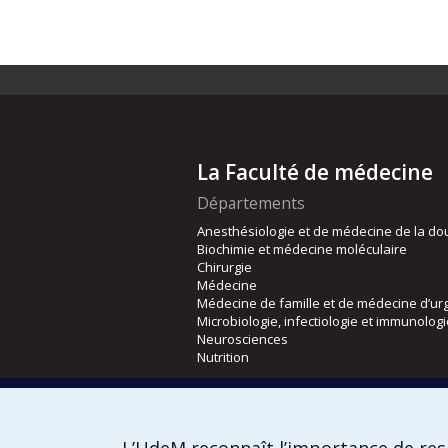
La Faculté de médecine
Départements
Anesthésiologie et de médecine de la do
Biochimie et médecine moléculaire
Chirurgie
Médecine
Médecine de famille et de médecine d’ur
Microbiologie, infectiologie et immunolog
Neurosciences
Nutrition
Écoles
Kinésiologie et des sciences de l’activité