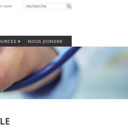
il UdeM
OURCES
NOUS JOINDRE
LE