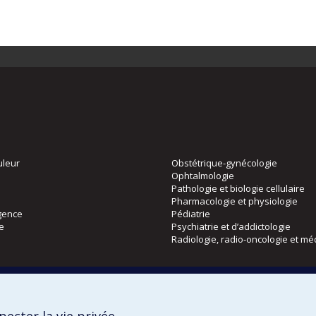
uleur
Obstétrique-gynécologie
Ophtalmologie
Pathologie et biologie cellulaire
Pharmacologie et physiologie
gence
Pédiatrie
ie
Psychiatrie et d’addictologie
Radiologie, radio-oncologie et mé
Directions
 physique
DPC