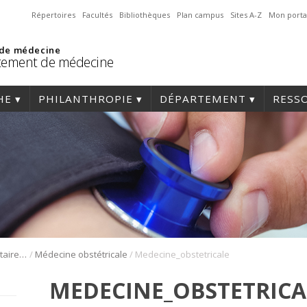
Répertoires
Facultés
Bibliothèques
Plan campus
Sites A-Z
Mon porta
 de médecine
tement de médecine
HE
PHILANTHROPIE
DÉPARTEMENT
RESS
/
/
Formation complémentaire (fellowship)
Médecine obstétricale
Medecine_obstetricale
MEDECINE_OBSTETRICA