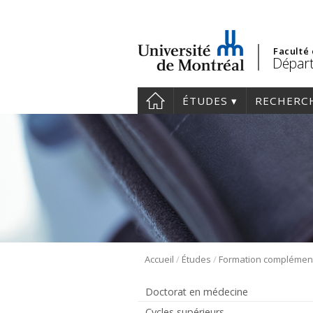
Faculté
Dépar
ÉTUDES
RECHERC
/
/
Accueil
Études
Doctorat en médecine
Cycles supérieurs