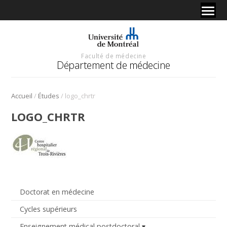
Faculté de médecine
Département de médecine
/
/
Accueil
Études
logo_chrtr
LOGO_CHRTR
Doctorat en médecine
Cycles supérieurs
Enseignement médical postdoctoral