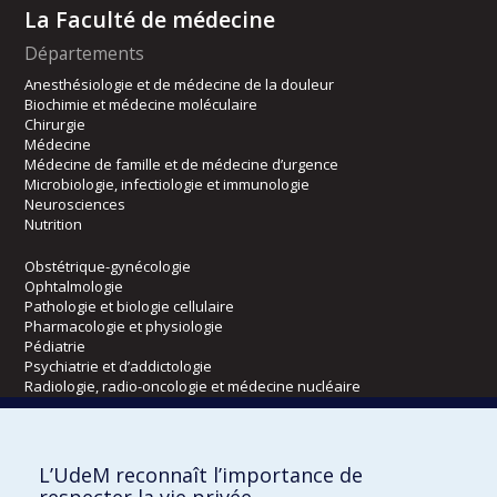
La Faculté de médecine
Départements
Anesthésiologie et de médecine de la douleur
Biochimie et médecine moléculaire
Chirurgie
Médecine
Médecine de famille et de médecine d’urgence
Microbiologie, infectiologie et immunologie
Neurosciences
Nutrition
Obstétrique-gynécologie
Ophtalmologie
Pathologie et biologie cellulaire
Pharmacologie et physiologie
Pédiatrie
Psychiatrie et d’addictologie
Radiologie, radio-oncologie et médecine nucléaire
Écoles
L’UdeM reconnaît l’importance de
Kinésiologie et des sciences de l’activité physique